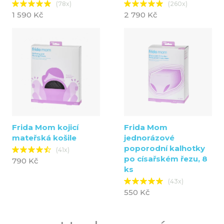
(78x)
(260x)
1 590 Kč
2 790 Kč
Frida Mom kojicí
Frida Mom
mateřská košile
jednorázové
poporodní kalhotky
(41x)
po císařském řezu, 8
790 Kč
ks
(43x)
550 Kč