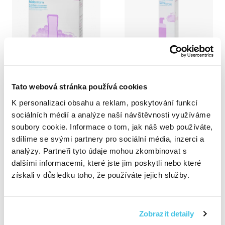
Frida Mom Ice Maxi
Frida Mom Perineal
chladicí absorpční
Foam, zklidňující
Tato webová stránka používá cookies
vložky 8 ks +
pěna s výtažky z
K personalizaci obsahu a reklam, poskytování funkcí
jednorázové
vilínu
sociálních médií a analýze naší návštěvnosti využíváme
poporodní kalhotky 2
(65x)
soubory cookie. Informace o tom, jak náš web používáte,
ks
450 Kč
sdílíme se svými partnery pro sociální média, inzerci a
(79x)
790 Kč
analýzy. Partneři tyto údaje mohou zkombinovat s
dalšími informacemi, které jste jim poskytli nebo které
získali v důsledku toho, že používáte jejich služby.
Zobrazit detaily