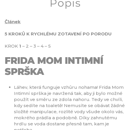
Popis
Článek
5 KROKŮ K RYCHLÉMU ZOTAVENÍ PO PORODU
KROK
1
– 2 – 3 – 4 – 5
FRIDA MOM INTIMNÍ
SPRŠKA
Láhev, která funguje vzhůru nohama! Frida Mom
Intimní sprška je navržená tak, aby ji bylo možné
použít ve směru ze zdola nahoru. Tedy ve chvíli,
kdy sedíte na toaletě! Nemusíte se obávat žádné
složité manipulace, rozlité vody všude okolo vás,
mokrého prádla a podobně. Díky zahnutému
hrdlu se voda dostane přesně tam, kam je
potřeba.