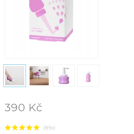
390 Kč
(89x)