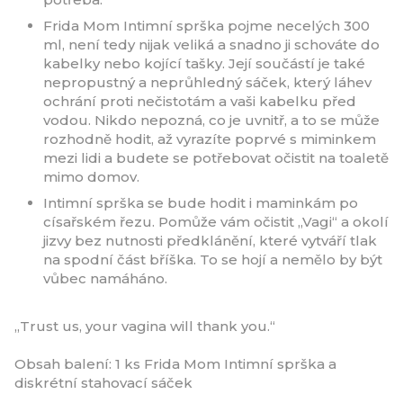
Frida Mom Intimní sprška pojme necelých 300
ml, není tedy nijak veliká a snadno ji schováte do
kabelky nebo kojící tašky. Její součástí je také
nepropustný a neprůhledný sáček, který láhev
ochrání proti nečistotám a vaši kabelku před
vodou. Nikdo nepozná, co je uvnitř, a to se může
rozhodně hodit, až vyrazíte poprvé s miminkem
mezi lidi a budete se potřebovat očistit na toaletě
mimo domov.
Intimní sprška se bude hodit i maminkám po
císařském řezu. Pomůže vám očistit „Vagi“ a okolí
jizvy bez nutnosti předklánění, které vytváří tlak
na spodní část bříška. To se hojí a nemělo by být
vůbec namáháno.
„Trust us, your vagina will thank you.“
Obsah balení: 1 ks Frida Mom Intimní sprška a
diskrétní stahovací sáček