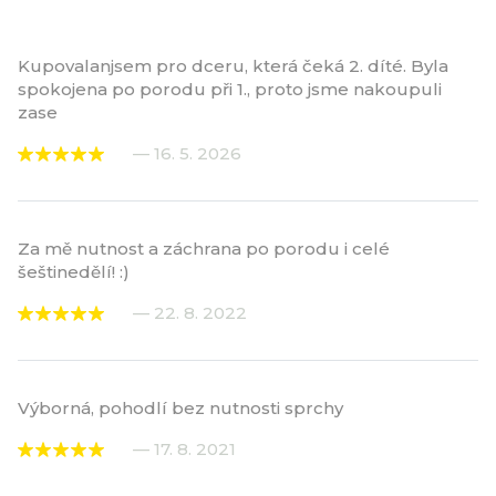
Kupovalanjsem pro dceru, která čeká 2. díté. Byla
spokojena po porodu při 1., proto jsme nakoupuli
zase
— 16. 5. 2026
Za mě nutnost a záchrana po porodu i celé
šeštinedělí! :)
— 22. 8. 2022
Výborná, pohodlí bez nutnosti sprchy
— 17. 8. 2021