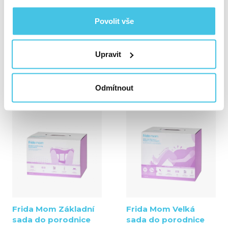
Povolit vše
Frida Mom zklidňující
Frida Mom
vlhčené ubrousky s
jednorázové
Upravit
výtažky z vilínu
poporodní kalhotky -
šortky, 8 ks
(46x)
350 Kč
(249x)
Odmítnout
550 Kč
Frida Mom Základní
Frida Mom Velká
sada do porodnice
sada do porodnice