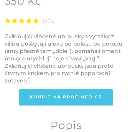
350 Kč
(46x)
Zklidňující vlhčené ubrousky s výtažky z
vilínu poskytují úlevu od bolesti po porodu
(ano, přesně tam „dole“), pomáhají omezit
otoky a urychlují hojení vaší „Vagi“.
Zklidňující vlhčené ubrousky jsou proto
čtvrtým krokem pro rychlé poporodní
zotavení.
KOUPIT NA PROFIMED.CZ
Popis