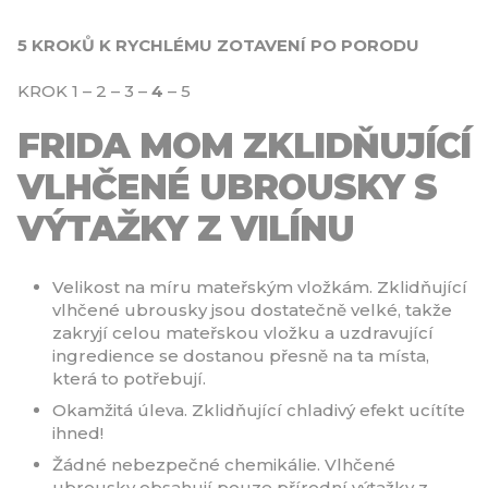
5 KROKŮ K RYCHLÉMU ZOTAVENÍ PO PORODU
KROK 1 – 2 – 3 –
4
– 5
FRIDA MOM ZKLIDŇUJÍCÍ
VLHČENÉ UBROUSKY S
VÝTAŽKY Z VILÍNU
Velikost na míru mateřským vložkám. Zklidňující
vlhčené ubrousky jsou dostatečně velké, takže
zakryjí celou mateřskou vložku a uzdravující
ingredience se dostanou přesně na ta místa,
která to potřebují.
Okamžitá úleva. Zklidňující chladivý efekt ucítíte
ihned!
Žádné nebezpečné chemikálie. Vlhčené
ubrousky obsahují pouze přírodní výtažky z