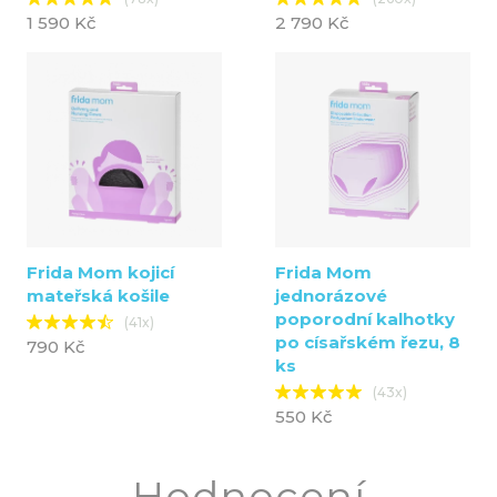
1 590 Kč
2 790 Kč
Frida Mom kojicí
Frida Mom
mateřská košile
jednorázové
poporodní kalhotky
(41x)
po císařském řezu, 8
790 Kč
ks
(43x)
550 Kč
Hodnocení