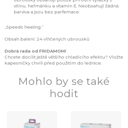
vilínu, heřmánku a vitamín E. Neobsahují žádná
barviva a jsou bez parfemace.
„Speeds healing.“
Obsah balení: 24 vlhčených ubrousků
Dobrá rada od FRIDAMOM!
Chcete docílit ještě většího chladícího efektu? Vložte
kapesníčky chvíli před použitím do lednice.
Mohlo by se také
hodit