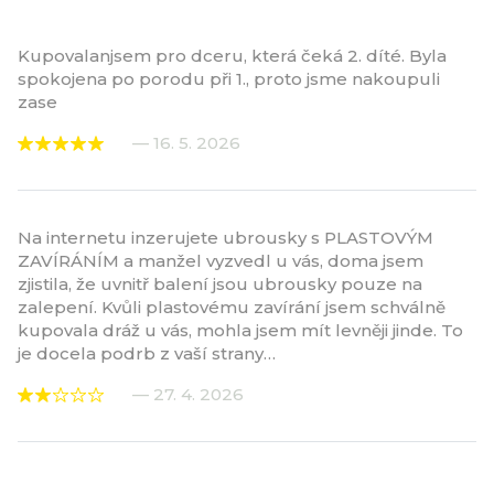
Kupovalanjsem pro dceru, která čeká 2. díté. Byla
spokojena po porodu při 1., proto jsme nakoupuli
zase
— 16. 5. 2026
Na internetu inzerujete ubrousky s PLASTOVÝM
ZAVÍRÁNÍM a manžel vyzvedl u vás, doma jsem
zjistila, že uvnitř balení jsou ubrousky pouze na
zalepení. Kvůli plastovému zavírání jsem schválně
kupovala dráž u vás, mohla jsem mít levněji jinde. To
je docela podrb z vaší strany…
— 27. 4. 2026