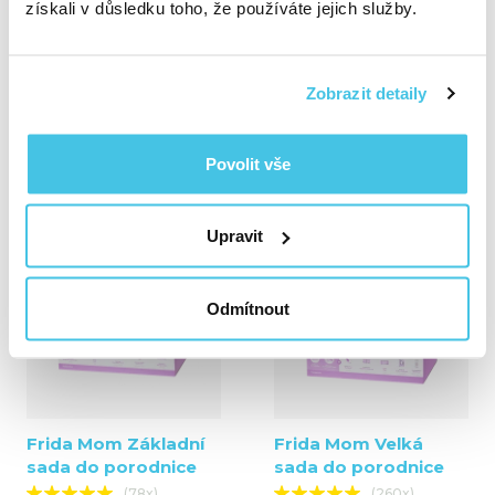
získali v důsledku toho, že používáte jejich služby.
Frida Mom Perineal
Frida Mom
Zobrazit detaily
Foam, zklidňující
jednorázové
pěna s výtažky z
poporodní kalhotky -
vilínu
šortky, 8 ks
Povolit vše
(65x)
(249x)
450 Kč
550 Kč
Upravit
Odmítnout
Frida Mom Základní
Frida Mom Velká
sada do porodnice
sada do porodnice
(78x)
(260x)