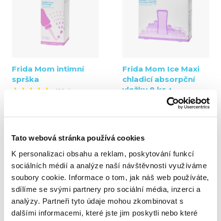
Frida Mom intimní
Frida Mom Ice Maxi
sprška
chladicí absorpční
vložky 8 ks +
(89x)
jednorázové
390 Kč
poporodní kalhotky 2
ks
(79x)
Tato webová stránka používá cookies
790 Kč
K personalizaci obsahu a reklam, poskytování funkcí
sociálních médií a analýze naší návštěvnosti využíváme
soubory cookie. Informace o tom, jak náš web používáte,
sdílíme se svými partnery pro sociální média, inzerci a
analýzy. Partneři tyto údaje mohou zkombinovat s
dalšími informacemi, které jste jim poskytli nebo které