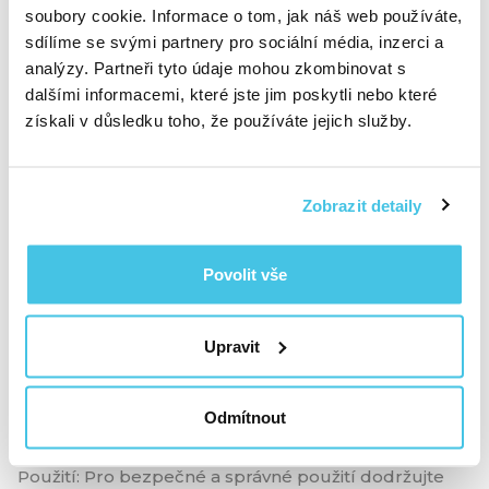
soubory cookie. Informace o tom, jak náš web používáte,
Nebude vám tak příliš horko, ani když se k němu
pořádně přitulíte.
sdílíme se svými partnery pro sociální média, inzerci a
analýzy. Partneři tyto údaje mohou zkombinovat s
3. Maximálně pohodlný.
dalšími informacemi, které jste jim poskytli nebo které
Díky měkké a elastické látce z jedné strany a
získali v důsledku toho, že používáte jejich služby.
pevnější neelastické látce z druhé strany si zvolíte
optimální podporu bříška pro maximální komfort.
4. Kompaktní.
Zobrazit detaily
Nezabere celou postel a snadno ho sbalíte i na cesty.
Náš TIP: Polštář využijete i po porodu pro
Povolit vše
pohodlnější kojení. Posaďte se, opřete se, vypodložte
si ruce a užívejte si kojení s maximálním komfortem.
Upravit
Upozornění: Potah lze prát při nízkých teplotách v
pračce na jemný nebo šetrný cyklus. Nepoužívejte
bělidlo ani agresivní čisticí prostředky. Před použitím
Odmítnout
nechte úplně uschnout. Nežehlit.
Použití: Pro bezpečné a správné použití dodržujte