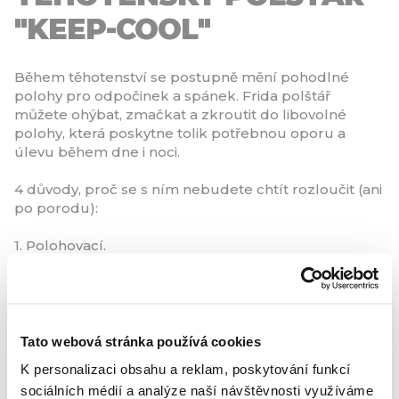
"KEEP-COOL"
Během těhotenství se postupně mění pohodlné
polohy pro odpočinek a spánek. Frida polštář
můžete ohýbat, zmačkat a zkroutit do libovolné
polohy, která poskytne tolik potřebnou oporu a
úlevu během dne i noci.
4 důvody, proč se s ním nebudete chtít rozloučit (ani
po porodu):
1. Polohovací.
Proč se smířit s jednou polohou, když jich v posteli
můžete mít hned několik? Polštář můžete tvarovat
do písmene C, I, L i U a poskytnout tak oporu bříšku,
zádům, kyčlím i nohám.
Tato webová stránka používá cookies
2. Prodyšný.
K personalizaci obsahu a reklam, poskytování funkcí
Výplň z mikrokuliček umožňuje dostatečnou
sociálních médií a analýze naší návštěvnosti využíváme
prodyšnost a optimální cirkulaci tepla skrz polštář.