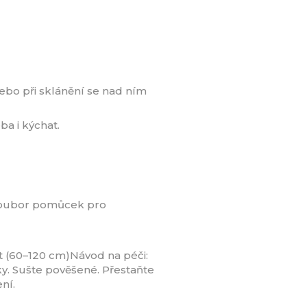
nebo při sklánění se nad ním
a i kýchat.
 soubor pomůcek pro
st (60–120 cm)Návod na péči:
ky. Sušte pověšené. Přestaňte
ní.