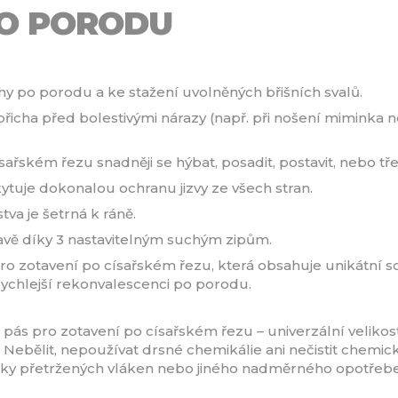
PO PORODU
ohy po porodu a ke stažení uvolněných břišních svalů.
 břicha před bolestivými nárazy (např. při nošení miminka 
ském řezu snadněji se hýbat, posadit, postavit, nebo třeb
tuje dokonalou ochranu jizvy ze všech stran.
tva je šetrná k ráně.
avě díky 3 nastavitelným suchým zipům.
pro zotavení po císařském řezu, která obsahuje unikátní
rychlejší rekonvalescenci po porodu.
 pás pro zotavení po císařském řezu – univerzální veliko
 Nebělit, nepoužívat drsné chemikálie ani nečistit chemic
mky přetržených vláken nebo jiného nadměrného opotřebe