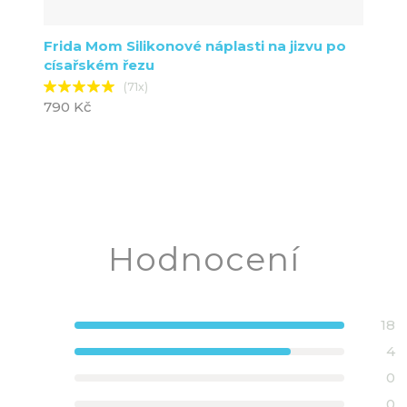
Frida Mom Silikonové náplasti na jizvu po
císařském řezu
(71x)
790 Kč
Hodnocení
18
4
0
0