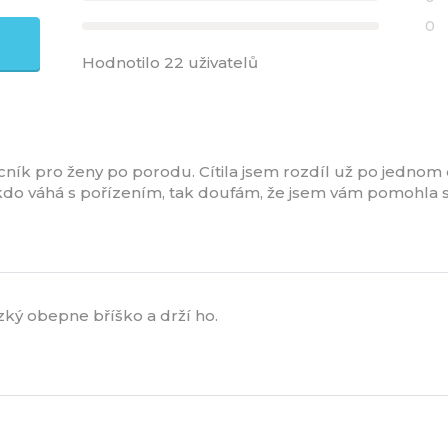
0
T
Hodnotilo 22 uživatelů
ocník pro ženy po porodu. Cítila jsem rozdíl už po jednom 
ěkdo váhá s pořízením, tak doufám, že jsem vám pomohla
zký obepne bříško a drží ho.