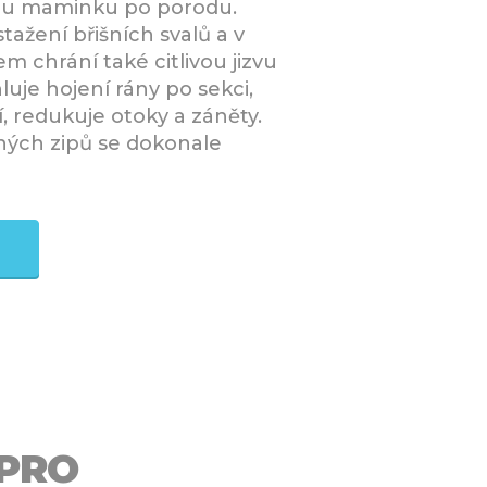
ou maminku po porodu.
tažení břišních svalů a v
 chrání také citlivou jizvu
luje hojení rány po sekci,
čí, redukuje otoky a záněty.
hých zipů se dokonale
 PRO