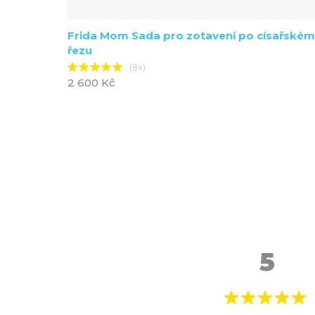
Frida Mom Sada pro zotavení po císařském
řezu
(8x)
2 600 Kč
5