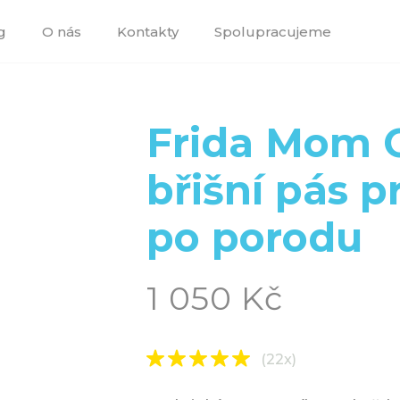
g
O nás
Kontakty
Spolupracujeme
Frida Mom 
břišní pás p
po porodu
1 050 Kč
(22x)