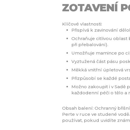
ZOTAVENÍ 
Klíčové vlastnosti:
Přispívá k zavinování děl
Ochraňuje citlivou oblast
při přebalování).
Umožňuje mamince po císař
Vyztužená část pásu posky
Měkká vnitřní úpletová vrs
Přizpůsobí se každé post
Možno zakoupit i v Sadě 
každodenní péči o tělo a 
Obsah balení: Ochranný břišní
Perte v ruce ve studené vodě.
používat, pokud uvidíte zná