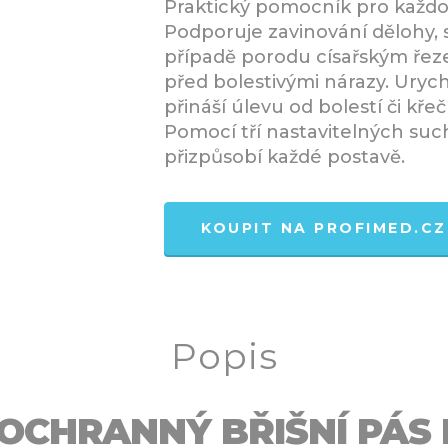
Praktický pomocník pro každ
Podporuje zavinování dělohy, s
případě porodu císařským řezem
před bolestivými nárazy. Urych
přináší úlevu od bolestí či kře
Pomocí tří nastavitelných suc
přizpůsobí každé postavě.
KOUPIT NA PROFIMED.CZ
Popis
OCHRANNÝ BŘIŠNÍ PÁS