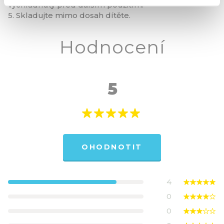
vychladnutý před dalším použitím.
5. Skladujte mimo dosah dítěte.
Hodnocení
5
OHODNOTIT
4
0
0