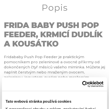
Popis
FRIDA BABY PUSH POP
FEEDER, KRMICÍ DUDLÍK
A KOUSÁTKO
Fridababy Push Pop Feeder je praktickým
pomocníkem pro zeleninové a ovocné příkrmy od
dokončených čtyř měsíců vašeho miminka. Můžete jej
naplnit čerstvým nebo mraženým ovocem,
zeleninou, jogurtem, pyrém nebo mraženým
mateřským mlékem. Díky geniálnímu designu
funguje jako kombinace dudlíku, kousátka a
dávkovače. A pozor! S mraženým mateřským
mlékem můžete takto přežít prořezávání prvních
Tato webová stránka používá cookies
zoubků.
K personalizaci obsahu a reklam, poskytování funkcí