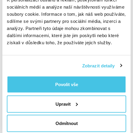
Perforovaný silikonový "dudlík" dávkuje příkrm
sociálních médií a analýze naší návštěvnosti využíváme
bezpečně a miminko/batole jej může okusovat a
soubory cookie. Informace o tom, jak náš web používáte,
ocucávat. Není se tak třeba obávat velkých kousků,
sdílíme se svými partnery pro sociální média, inzerci a
které ještě nezvládne. Rukojeť se velice dobře drží i v
analýzy. Partneři tyto údaje mohou zkombinovat s
malé ručičce a ratolest se tak krásně sama zabaví.
dalšími informacemi, které jste jim poskytli nebo které
"Dudlík" má praktickou plošku pro snadné plnění a
získali v důsledku toho, že používáte jejich služby.
případné uskladnění ve vzpřímené poloze.
Důležité: Používejte pouze k určenému účelu.
Zobrazit detaily
Nejedná se o hračku. Bezpečné pro použití v myčce.
Upozornění:
Povolit vše
1. Potraviny mohou zabarvovat silikonový "dudlík".
Proto jej co nejdříve opláchněte po použití.
2. Oplachujte ručně v mýdlové vodě, a nebo v myčce
Upravit
v horní přihrádce pro příbory.
3. Můžete sterilizovat v mikrovlnné troubě,
převařením, a nebo v parním sterilizátoru. Před
dalším použitím nechte vychladnout.
Odmítnout
4. Ujistěte se, že dávkovač je čistý, suchý a