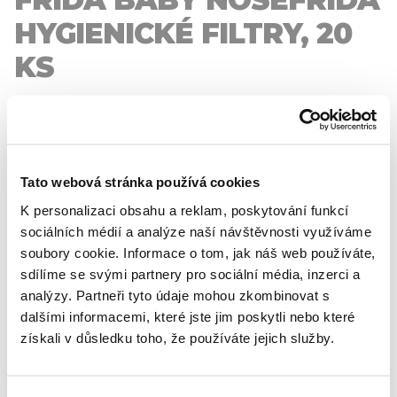
HYGIENICKÉ FILTRY, 20
KS
Po každému použití hygienický filtr vyměňte, aby se
zachovala účinnost odsávání nosní odsávačky
NoseFrida a zabránilo se hromadění vlhkosti.
Tato webová stránka používá cookies
Balení obsahuje 20 ks hygienických filtrů.
K personalizaci obsahu a reklam, poskytování funkcí
sociálních médií a analýze naší návštěvnosti využíváme
Mohlo by se také
soubory cookie. Informace o tom, jak náš web používáte,
hodit
sdílíme se svými partnery pro sociální média, inzerci a
analýzy. Partneři tyto údaje mohou zkombinovat s
dalšími informacemi, které jste jim poskytli nebo které
získali v důsledku toho, že používáte jejich služby.
Akce