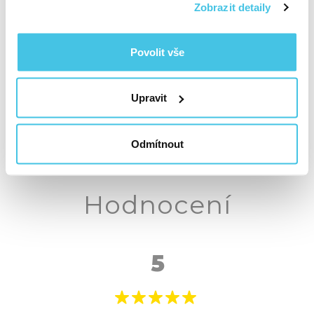
Zobrazit detaily
Povolit vše
Frida Baby
Frida Baby Windi,
Upravit
NoseFrida, nosní
rektální katetr, 10 ks
odsávačka
(100x)
290 Kč
(90x)
Odmítnout
190 Kč
Hodnocení
5